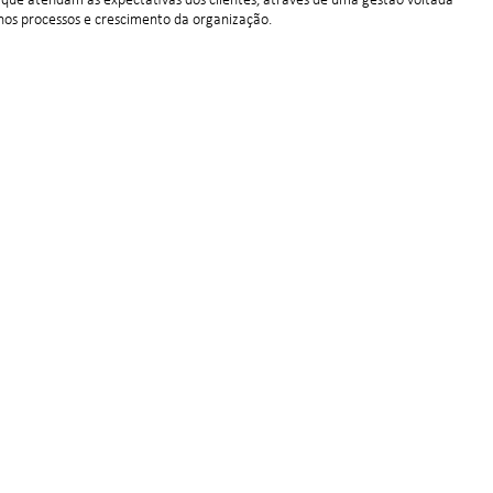
 que atendam as expectativas dos clientes, através de uma gestão voltada
 nos processos e crescimento da organização.
Produtos
Suporte
Automatizadores Basculantes
Contato Suporte
Automatizadores Deslizantes
Manuais de Produtos
Transmissores
Folhas de Dados
Centrais Eletrônicas
Acessórios