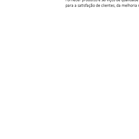
Fornecer produtos e serviços de qualidade
para a satisfação de clientes, da melhoria
Institucional
Sobre Nós
Razão de Ser
Evolução da marca