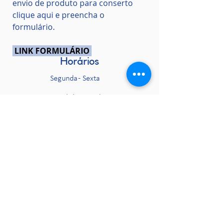
envio de produto para conserto
clique aqui e preencha o
formulário.
LINK FORMULÁRIO
Horários
Segunda - Sexta
07:30h às 12:00h
13:00h às 17:30h
Seja um Revendedor!
Sobre Nós
Razão de Ser
Evolução da marca
Manuais de Produtos