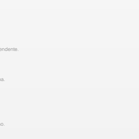
endente.
ha.
o.