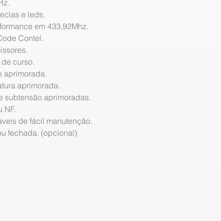
Hz.
eclas e leds.
rformance em 433,92Mhz.
Code Contel.
issores.
 de curso.
e aprimorada.
atura aprimorada.
 e subtensão aprimoradas.
u NF.
veis de fácil manutenção.
ou fechada. (opcional)