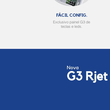
FÁCIL CONFIG.
Exclusivo painel G3 de
teclas e leds.
Nova
G3 Rjet