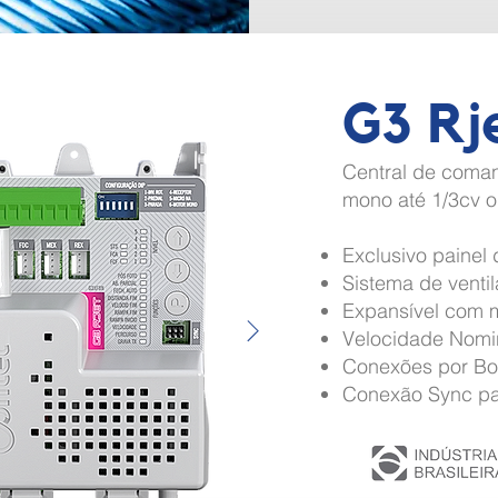
G3 Rj
Central de coma
mono até 1/3cv ou
Exclusivo p
ainel 
Sistema de venti
Expansível com m
Velocidade Nomi
Conexões por Bo
Conexão Sync pa