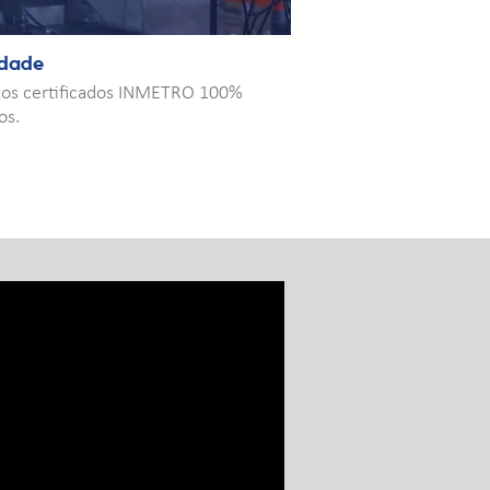
idade
tos certificados INMETRO 100%
os.