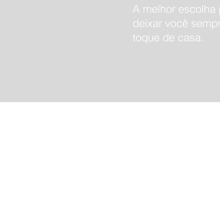
A melhor escolha 
deixar você semp
toque de casa.
Institucional
Sobre Nós
Razão de Ser
Evolução da marca