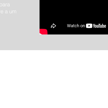
para
re a um
Produtos
Suporte
Automatizadores Basculantes
Contato Suporte
Automatizadores Deslizantes
Manuais de Produtos
Transmissores
Folhas de Dados