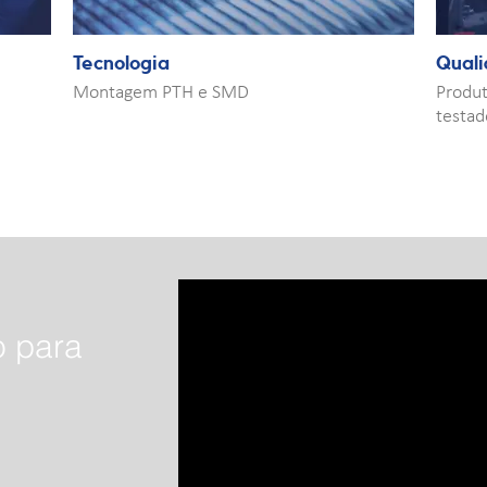
Tecnologia
Qual
Montagem PTH e SMD
Produ
testad
o para